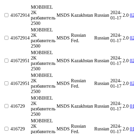
MOBIHEL
2K
2024-
41672914
MSDS
Kazakhstan
Russian
2.0
0
разбавитель
01-17
2500
MOBIHEL
2K
Russian
2024-
41672914
MSDS
Russian
2.0
0
разбавитель
Fed.
01-17
2500
MOBIHEL
2K
2024-
41672951
MSDS
Kazakhstan
Russian
2.0
0
разбавитель
01-17
2500
MOBIHEL
2K
Russian
2024-
41672951
MSDS
Russian
2.0
0
разбавитель
Fed.
01-17
2500
MOBIHEL
2K
2024-
416729
MSDS
Kazakhstan
Russian
2.0
0
разбавитель
01-17
2500
MOBIHEL
2K
Russian
2024-
416729
MSDS
Russian
2.0
0
разбавитель
Fed.
01-17