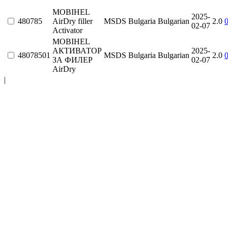
MOBIHEL
2025-
480785
AirDry filler
MSDS
Bulgaria
Bulgarian
2.0
02-07
Activator
MOBIHEL
АКТИВАТОР
2025-
48078501
MSDS
Bulgaria
Bulgarian
2.0
ЗА ФИЛЕР
02-07
AirDry
|